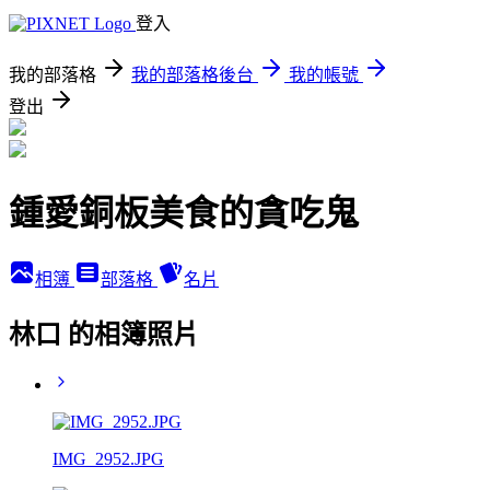
登入
我的部落格
我的部落格後台
我的帳號
登出
鍾愛銅板美食的貪吃鬼
相簿
部落格
名片
林口 的相簿照片
IMG_2952.JPG