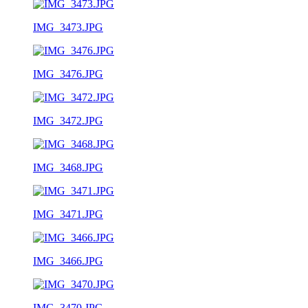
IMG_3473.JPG
IMG_3476.JPG
IMG_3472.JPG
IMG_3468.JPG
IMG_3471.JPG
IMG_3466.JPG
IMG_3470.JPG