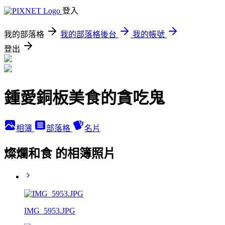
登入
我的部落格
我的部落格後台
我的帳號
登出
鍾愛銅板美食的貪吃鬼
相簿
部落格
名片
燦爛和食 的相簿照片
IMG_5953.JPG