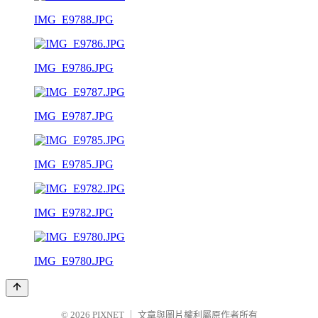
IMG_E9788.JPG
IMG_E9786.JPG
IMG_E9787.JPG
IMG_E9785.JPG
IMG_E9782.JPG
IMG_E9780.JPG
© 2026
PIXNET
｜
文章與圖片權利屬原作者所有