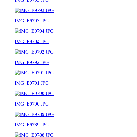
IMG_E9793.JPG
IMG_E9794.JPG
IMG_E9792.JPG
IMG_E9791.JPG
IMG_E9790.JPG
IMG_E9789.JPG