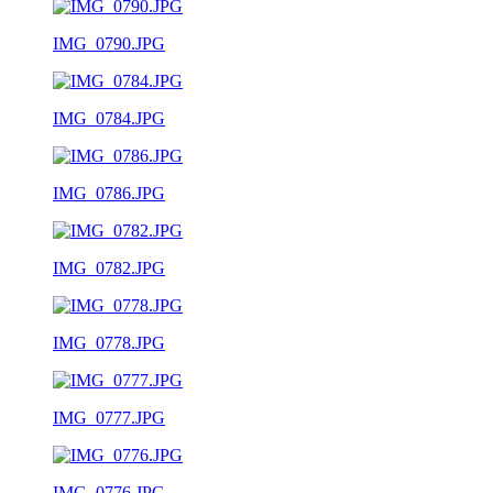
IMG_0790.JPG
IMG_0784.JPG
IMG_0786.JPG
IMG_0782.JPG
IMG_0778.JPG
IMG_0777.JPG
IMG_0776.JPG