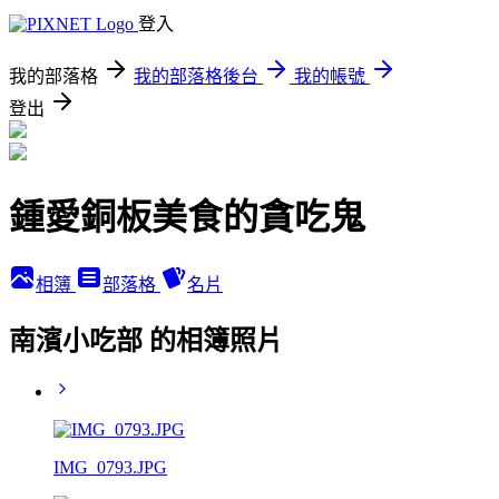
登入
我的部落格
我的部落格後台
我的帳號
登出
鍾愛銅板美食的貪吃鬼
相簿
部落格
名片
南濱小吃部 的相簿照片
IMG_0793.JPG