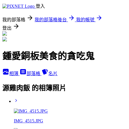
登入
我的部落格
我的部落格後台
我的帳號
登出
鍾愛銅板美食的貪吃鬼
相簿
部落格
名片
源雞肉飯 的相簿照片
IMG_4515.JPG