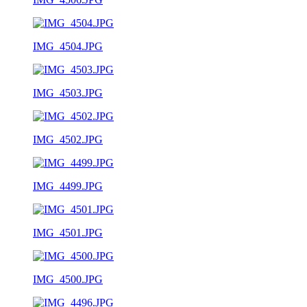
IMG_4504.JPG
IMG_4503.JPG
IMG_4502.JPG
IMG_4499.JPG
IMG_4501.JPG
IMG_4500.JPG