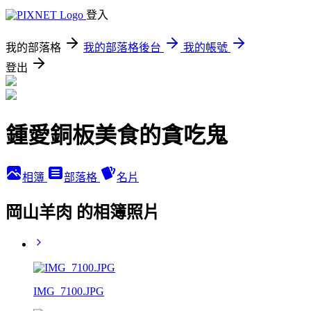
登入
我的部落格
我的部落格後台
我的帳號
登出
鍾愛銅板美食的貪吃鬼
相簿
部落格
名片
岡山羊肉 的相簿照片
IMG_7100.JPG