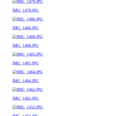
IMG_1479.JPG
IMG_1466.JPG
IMG_1468.JPG
IMG_1465.JPG
IMG_1464.JPG
IMG_1462.JPG
IMG_1452.JPG