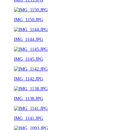
IMG_1150.JPG
IMG_1144.JPG
IMG_1145.JPG
IMG_1142.JPG
IMG_1138.JPG
IMG_1141.JPG