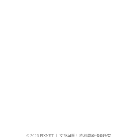
© 2026
PIXNET
｜
文章與圖片權利屬原作者所有