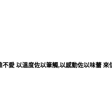
 以溫度佐以筆觸,以感動佐以味蕾 來信邀約:che