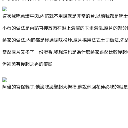
這次我吃蔥爆牛肉,內餡就不用說就是非常的台,以前我都是吃
小蔡的做法是內餡直接放肉在淋上濃濃的玉米濃湯,厚片的部分
蔣家的做法,內餡都是經過調味扮炒,厚片採用法式土司做法,先
當然厚片又多了一份蛋香,我想這也是為什麼蔣家雖然比較後起
但卻愈有後起之秀的姿態
阿偉的宮保雞丁,他邊吃邊豎起大拇指,他說他回花蓮必吃的就