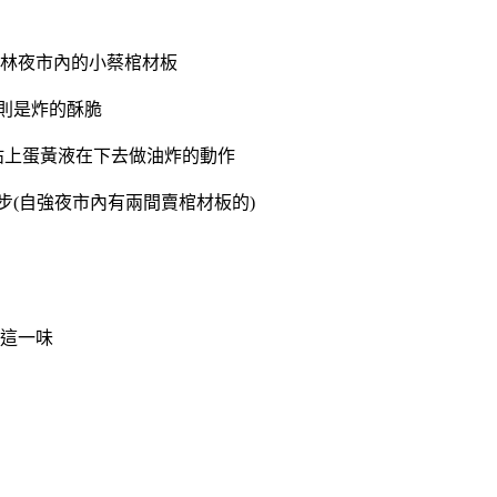
士林夜市內的小蔡棺材板
則是炸的酥脆
沾上蛋黃液在下去做油炸的動作
步(自強夜市內有兩間賣棺材板的)
是這一味