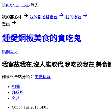
登入
我的部落格
我的部落格後台
我的帳號
登出
鍾愛銅板美食的貪吃鬼
跳到主文
我寫故我在,沒人能取代,我吃故我在,美食誰不愛
部落格全站分類：
美食情報
相簿
部落格
名片
Oct
04
Tue
2011
14:01